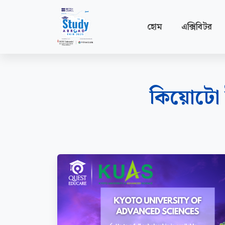
হোম
এক্সিবিটর
কিয়োটো ই