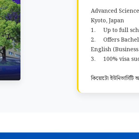
                                    Kyoto Univer
Advanced Sciences
Kyoto, Japan 

1.	Up to full scholarship is available  

2.	Offers Bachelor’s and Master’s programs in 
English (Business
3.	100% visa success 

কিয়োটো ইউনিভার্সিটি অফ
কিয়োটো, জাপান

১. পূর্ণ বৃত্তি পাওয়া যায়

২. ইংরেজিতে স্নাতক এবং 
প্রকৌশল, জৈবপ্রযুক্তি)

৩. ১০০% ভিসা সাফল্য
